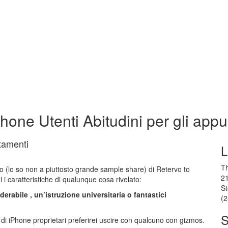
hone Utenti Abitudini per gli app
tamenti
L
Th
to (lo so non a piuttosto grande sample share) di Retervo to
2
 i caratteristiche di qualunque cosa rivelato:
St
rabile , un’istruzione universitaria o fantastici
(
S
i iPhone proprietari preferirei uscire con qualcuno con gizmos.