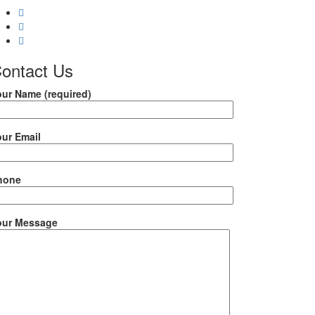
ontact
Us
our Name (required)
our Email
hone
our Message