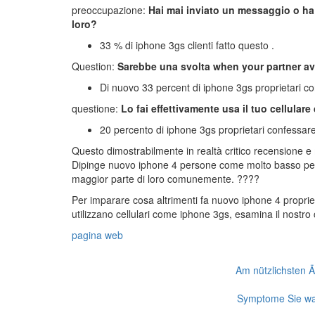
preoccupazione:
Hai mai inviato un messaggio o ha 
loro?
33 % di iphone 3gs clienti fatto questo .
Question:
Sarebbe una svolta when your partner av
Di nuovo 33 percent di iphone 3gs proprietari c
questione:
Lo fai effettivamente usa il tuo cellular
20 percento di iphone 3gs proprietari confessare
Questo dimostrabilmente in realtà critico recensione e m
Dipinge nuovo iphone 4 persone come molto basso per
maggior parte di loro comunemente. ????
Per imparare cosa altrimenti fa nuovo iphone 4 propriet
utilizzano cellulari come iphone 3gs, esamina il nostro c
pagina web
Am nützlichsten Ä
Symptome Sie war