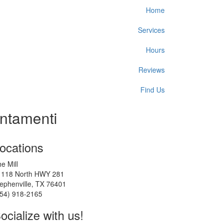
Home
Services
Hours
Reviews
Find Us
untamenti
ocations
e Mill
1118 North HWY 281
ephenville, TX 76401
254) 918-2165
ocialize with us!