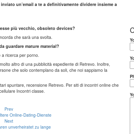
inviato un’email a te a definitivamente dividere insieme a
C
esse più vecchio, obsoleto devices?
oncorda che sarà una svolta.
Y
e da guardare mature material?
 a ricerca per porno.
Y
olto altro di una pubblicità espediente di Retrevo. Inoltre,
sone che solo contemplano da soli, che noi sappiamo la
P
ari spuntare, recensione Retrevo. Per siti di incontri online che
ellulare Incontri classe.
Y
Prev
ltere Online-Dating-Dienste
Next
en unverheiratet zu lange